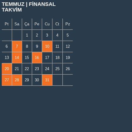
TEMMUZ | FİNANSAL
TAKVİM
Pt
Sa
Ça
Pe
Cu
Ct
Pz
1
2
3
4
5
6
7
8
9
10
11
12
13
14
15
16
17
18
19
20
21
22
23
24
25
26
27
28
29
30
31