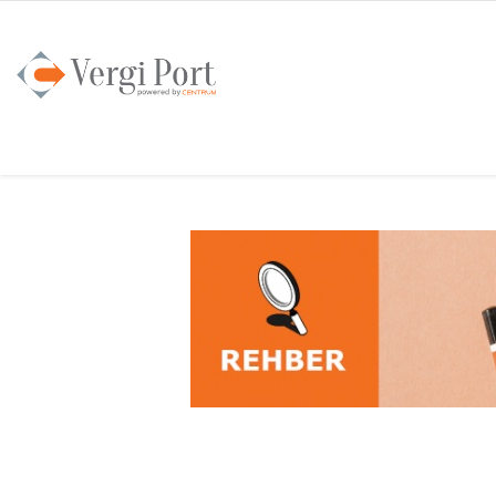
Anasayfa
Pratik Bilgiler
Duyurular
Yayınlarımız
CENTRUM AKADEMİ
CENTRUM TV
İletişim