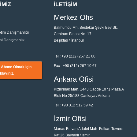
İMİZ
İLETİŞİM
Merkez Ofis
Balmumcu Mh. Bestekar Şevki Bey Sk.
etim Danışmanlığı
Centrum Binası No: 17
al Danışmanlık
Beşiktaş / İstanbul
Tel :
+90 (212) 267 21 00
Fax :
+90 (212) 267 10 67
e Abone Olmak İçin
ıklayınız.
Ankara Ofisi
Kızılırmak Mah. 1443 Cadde 1071 Plaza A
Blok No:25/183 Çankaya / Ankara
Tel :
+90 312 512 59 42
İzmir Ofisi
Manas Bulvarı Adalet Mah. Folkart Towers
Kat:26 Bayraklı / İzmir