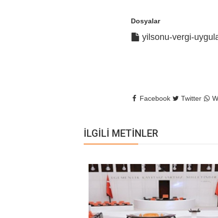
Turkish
Dosyalar
yilsonu-vergi-uygul
Facebook
Twitter
W
İLGILI METINLER