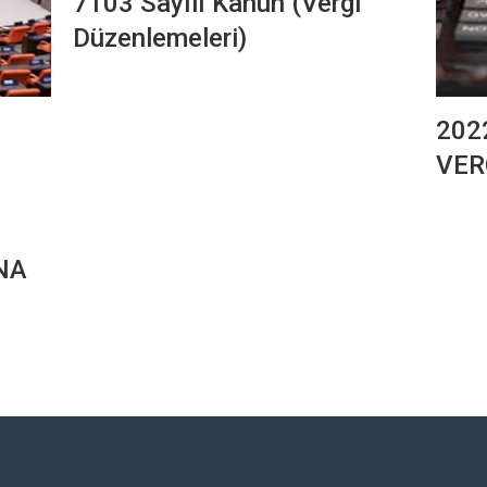
7103 Sayılı Kanun (Vergi
Düzenlemeleri)
202
N
VER
NA