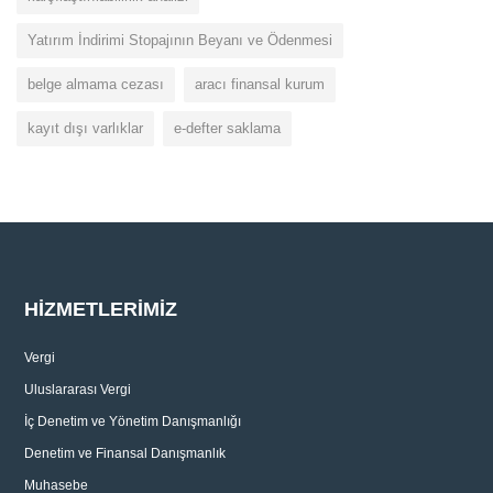
Yatırım İndirimi Stopajının Beyanı ve Ödenmesi
belge almama cezası
aracı finansal kurum
kayıt dışı varlıklar
e-defter saklama
Makale
Mal Tedarikinden Kaynaklı Kur Farklarının
Kurumlar Vergisi Ve KDV Karşısındaki...
HİZMETLERİMİZ
Vergi
Uluslararası Vergi
İç Denetim ve Yönetim Danışmanlığı
Denetim ve Finansal Danışmanlık
Muhasebe