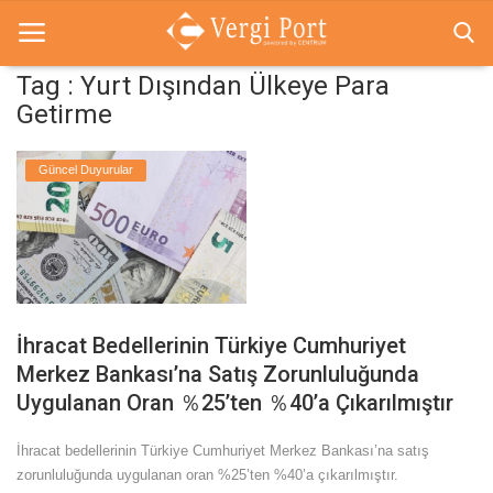
Tag : Yurt Dışından Ülkeye Para
Getirme
Anasayfa
Güncel Duyurular
Pratik Bilgiler
Duyurular
Yayınlarımız
CENTRUM AKADEMİ
İhracat Bedellerinin Türkiye Cumhuriyet
Merkez Bankası’na Satış Zorunluluğunda
CENTRUM TV
Uygulanan Oran ％25’ten ％40’a Çıkarılmıştır
İletişim
İhracat bedellerinin Türkiye Cumhuriyet Merkez Bankası’na satış
zorunluluğunda uygulanan oran %25’ten %40’a çıkarılmıştır.