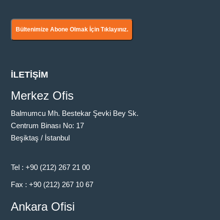
Güncel Duyurular
Vergi Usul Kanunu Uyarınca Yapılan Reeskont
Bültenimize Abone Olmak İçin Tıklayınız.
İşlemlerinde Kullanılan Reeskont...
İLETİŞİM
Merkez Ofis
Balmumcu Mh. Bestekar Şevki Bey Sk.
Centrum Binası No: 17
Beşiktaş / İstanbul
Güncel Duyurular
Tam Mükellef Kurumlar Tarafından Dağıtılan Kâr
Tel :
+90 (212) 267 21 00
Payları İçin Uygulanacak...
Fax :
+90 (212) 267 10 67
Ankara Ofisi