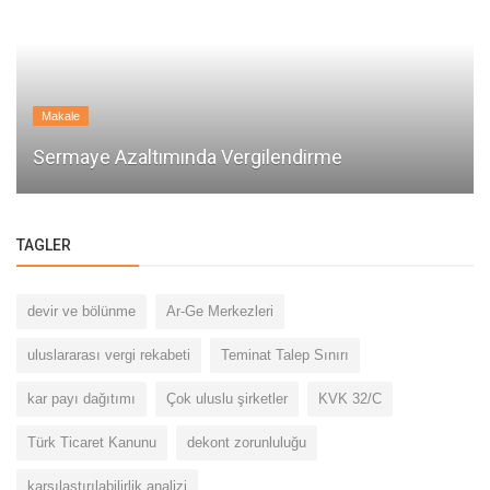
Makale
Sermaye Azaltımında Vergilendirme
TAGLER
devir ve bölünme
Ar-Ge Merkezleri
uluslararası vergi rekabeti
Teminat Talep Sınırı
Güncel Duyurular
kar payı dağıtımı
Çok uluslu şirketler
KVK 32/C
Yurt İçi Yerleşik Gerçek Kişilerin Altın Cinsinden
Türk Ticaret Kanunu
dekont zorunluluğu
Mevduat ve Katılım...
karşılaştırılabilirlik analizi